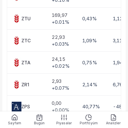
+0.10%
Taşınan Fonlar
Fiyat Endeks Değişimi
169,97
ZTU
0,43%
1,12%
+0.01%
22,93
ZTC
1,09%
3,11%
+0.03%
24,15
ZTA
0,75%
1,94%
+0.02%
2,93
ZR1
2,14%
6,76%
+0.07%
0,00
ZPS
40,77%
-48,
+0.00%
Sayfam
Bugün
Piyasalar
Portföyüm
Analizler
2,52