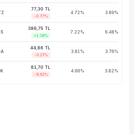
77,30 TL
YZ
4.72%
3.89%
-0.77%
386,75 TL
AS
7.22%
6.48%
+1.18%
44,86 TL
SA
3.81%
3.76%
-0.27%
81,70 TL
BK
4.66%
3.82%
-8.92%