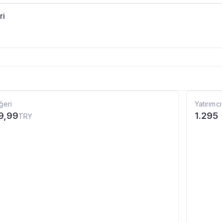
ri
ğeri
Yatırımcı
9,99
1.295
TRY