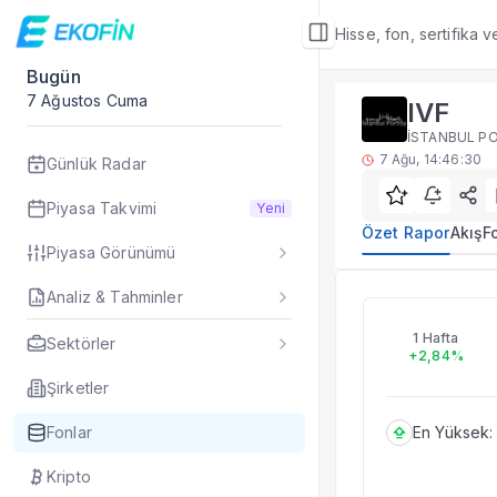
Hisse, fon, sertifika 
Bugün
Fon Detay
7 Ağustos Cuma
IVF
Özet Rapor
İSTANBUL PO
IVF yatırım fonu öze
7 Ağu, 14:46:30
Günlük Radar
Sık Sorulan Sorul
IVF fonu özet rapo
Piyasa Takvimi
Yeni
TEFAS IVF fonu için
Özet Rapor
Akış
F
Piyasa Görünümü
Fon verileri hangi 
Fon fiyat, getiri ve
Analiz & Tahminler
IVF
IVF fonunu diğer fo
Evet. Fon detay mod
1 Hafta
Sektörler
+2,84%
Fon Detay
— İlgili
Özet Rapor
Şirketler
Akış
Fonlar
En Yüksek:
Fon Portföyü
Rakip Analizi
Kripto
Fon İstatistikleri