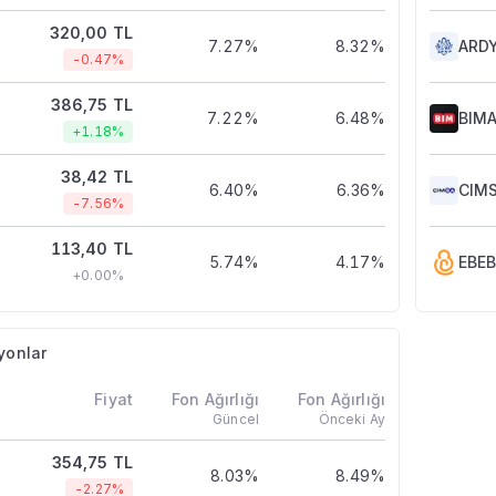
320,00 TL
7.27%
8.32%
ARD
-0.47%
386,75 TL
7.22%
6.48%
BIM
+1.18%
38,42 TL
6.40%
6.36%
CIM
-7.56%
113,40 TL
5.74%
4.17%
EBE
+0.00%
yonlar
Fiyat
Fon Ağırlığı
Fon Ağırlığı
Güncel
Önceki Ay
354,75 TL
8.03%
8.49%
-2.27%