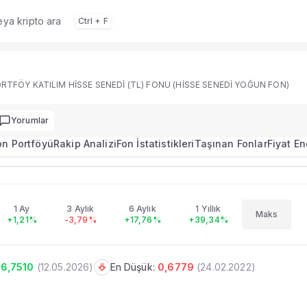
veya kripto ara
Ctrl + F
RTFÖY KATILIM HİSSE SENEDİ (TL) FONU (HİSSE SENEDİ YOĞUN FON)
t raporu, getiri, risk profili ve portföy bilgileri.
ar
Yorumlar
r ekranında neler var?
 özet rapor sekmesinde performans, portföy ve karşılaştır
on Portföyü
Rakip Analizi
Fon İstatistikleri
Taşınan Fonlar
Fiyat E
kaynaktan gelir?
 portföy verileri TEFAS ve ilgili resmi kaynaklardan Ekofin üz
6,3397
nlarla karşılaştırabilir miyim?
+0,89%
İSTANBUL PORTFÖY KATILIM HİSSE SENEDİ (TL) FONU (HİSSE SENEDİ YOĞUN FON)
ülündeki rakip analizi ve performans karşılaştırma araçları
1 Ay
3 Aylık
6 Aylık
1 Yıllık
Maks
+1,21%
-3,79%
+17,76%
+39,34%
 Bölümler
6,7510
(
12.05.2026
)
En Düşük:
0,6779
(
24.02.2022
)