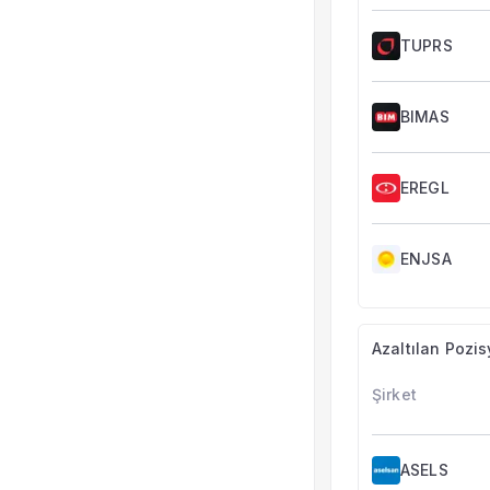
TUPRS
BIMAS
EREGL
ENJSA
Azaltılan Pozis
Şirket
ASELS