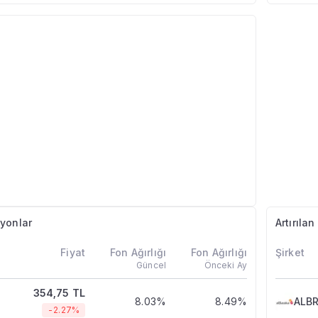
yonlar
Artırıla
Fiyat
Fon Ağırlığı
Fon Ağırlığı
Şirket
Güncel
Önceki Ay
354,75 TL
8.03%
8.49%
ALB
-2.27%