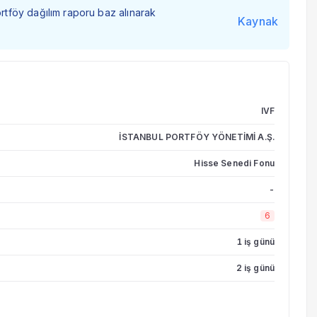
ortföy dağılım raporu baz alınarak
Kaynak
IVF
İSTANBUL PORTFÖY YÖNETİMİ A.Ş.
Hisse Senedi Fonu
-
6
1 iş günü
2 iş günü