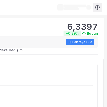
6,3397
+0,89%
Bugün
Portföye Ekle
ma metrikleri listelenir.
ndeks Değişimi
erinde birleştirilir.
yla benzer fonları inceleyebilirsiniz.