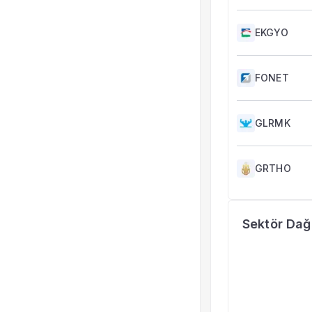
EKGYO
FONET
GLRMK
GRTHO
Sektör Dağı