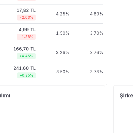
17,82 TL
4.25%
4.89%
-2.03%
4,99 TL
1.50%
3.70%
-1.38%
166,70 TL
3.26%
3.76%
+4.45%
241,60 TL
3.50%
3.78%
+0.25%
lımı
Şirke