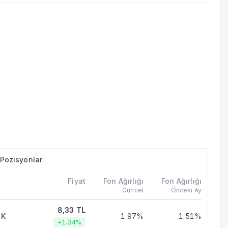
n Pozisyonlar
Fiyat
Fon Ağırlığı
Fon Ağırlığı
Güncel
Önceki Ay
8,33 TL
RK
1.97%
1.51%
+1.34%