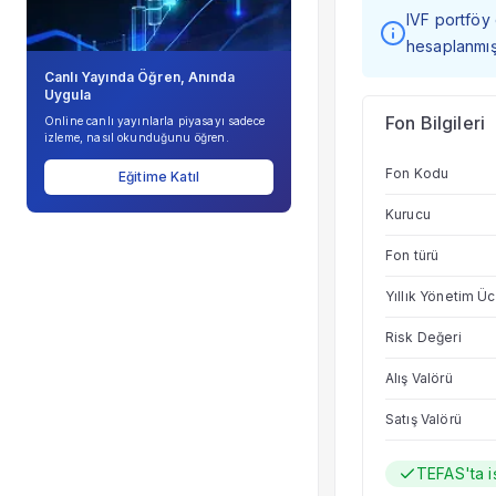
IVF portföy 
hesaplanmışt
Canlı Yayında Öğren, Anında
Uygula
Fon Bilgileri
Online canlı yayınlarla piyasayı sadece
izleme, nasıl okunduğunu öğren.
Fon Kodu
Eğitime Katıl
Kurucu
Fon türü
Yıllık Yönetim Üc
Risk Değeri
Alış Valörü
Satış Valörü
TEFAS'ta i