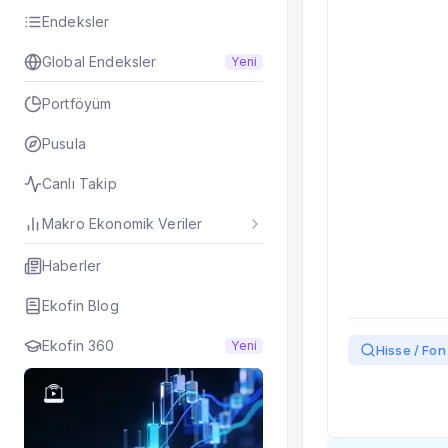
Taşınan Fonlar
Endeksler
Fiyat Endeks Değiş
Global Endeksler
Yeni
Portföyüm
Pusula
Canlı Takip
Makro Ekonomik Veriler
Haberler
Ekofin Blog
Ekofin 360
Yeni
Hisse / Fon 