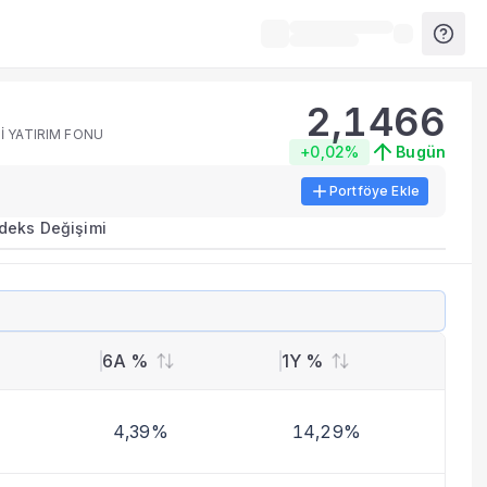
2,1466
İ YATIRIM FONU
+0,02%
Bugün
Portföye Ekle
rma metrikleri listelenir.
ndeks Değişimi
erinde birleştirilir.
yla benzer fonları inceleyebilirsiniz.
6A %
1Y %
4,39%
14,29%