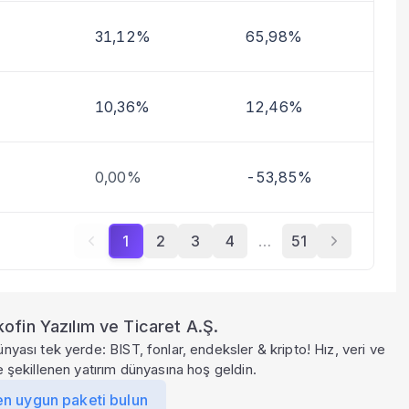
31,12%
65,98%
10,36%
12,46%
0,00%
-53,85%
1
2
3
4
…
51
ofin Yazılım ve Ticaret A.Ş.
ünyası tek yerde: BIST, fonlar, endeksler & kripto! Hız, veri ve
le şekillenen yatırım dünyasına hoş geldin.
en uygun paketi bulun