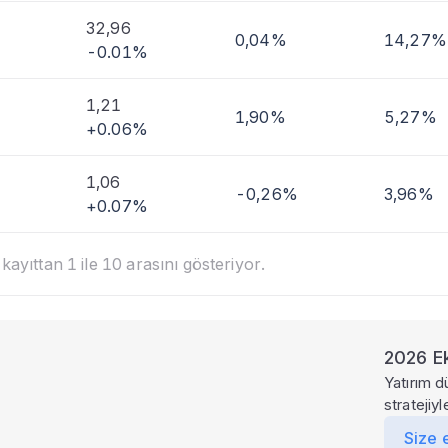
32,96
0,04%
14,27%
-0.01%
1,21
1,90%
5,27%
+0.06%
1,06
-0,26%
3,96%
+0.07%
ayıttan 1 ile 10 arasını gösteriyor.
2026 Ek
Yatırım d
stratejiy
Size 