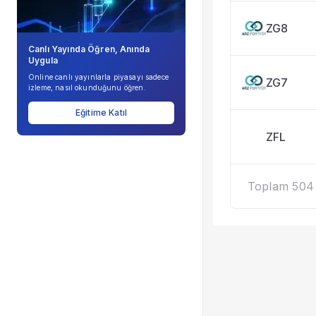
ZG8
Canlı Yayında Öğren, Anında
Uygula
Online canlı yayınlarla piyasayı sadece
ZG7
izleme, nasıl okunduğunu öğren.
Eğitime Katıl
ZFL
Toplam 504 k