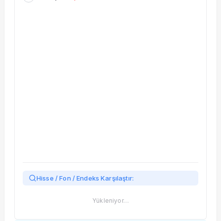
Taşınan Fonlar
Fiyat Endeks Değişimi
Hisse / Fon / Endeks Karşılaştır:
Yükleniyor…