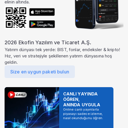
elinin altında.
2026 Ekofin Yazılım ve Ticaret A.Ş.
Yatırım dünyası tek yerde: BIST, fonlar, endeksler & kripto!
Hız, veri ve stratejiyle şekillenen yatırım dünyasına hoş
geldin.
Size en uygun paketi bulun
CANLI YAYINDA
ÖĞREN,
ANINDA UYGULA
Online canlı yayınlarla
piyasayı sadece izleme,
nasıl okunduğunu öğren.