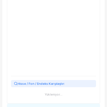
Taşınan Fonlar
Fiyat Endeks Değişimi
Hisse / Fon / Endeks Karşılaştır:
Yükleniyor…