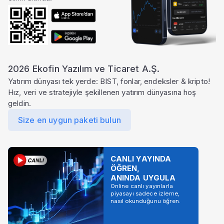
2026 Ekofin Yazılım ve Ticaret A.Ş.
Yatırım dünyası tek yerde: BIST, fonlar, endeksler & kripto!
Hız, veri ve stratejiyle şekillenen yatırım dünyasına hoş
geldin.
Size en uygun paketi bulun
CANLI YAYINDA
ÖĞREN,
ANINDA UYGULA
Online canlı yayınlarla
piyasayı sadece izleme,
nasıl okunduğunu öğren.