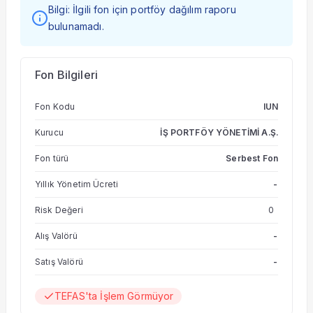
Bilgi: İlgili fon için portföy dağılım raporu
bulunamadı.
Fon Bilgileri
Fon Kodu
IUN
Kurucu
İŞ PORTFÖY YÖNETİMİ A.Ş.
Fon türü
Serbest Fon
Yıllık Yönetim Ücreti
-
Risk Değeri
0
Alış Valörü
-
Satış Valörü
-
TEFAS'ta İşlem Görmüyor