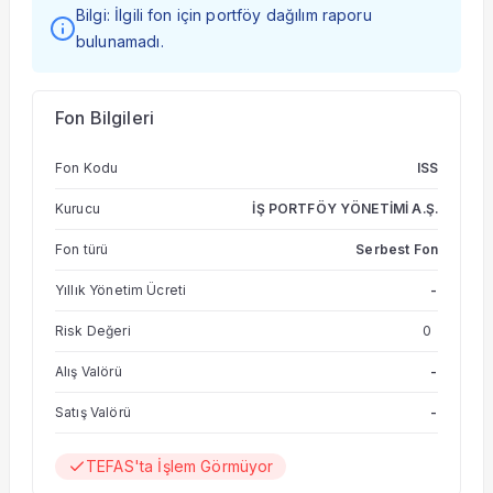
Bilgi: İlgili fon için portföy dağılım raporu
bulunamadı.
Fon Bilgileri
Fon Kodu
ISS
Kurucu
İŞ PORTFÖY YÖNETİMİ A.Ş.
Fon türü
Serbest Fon
Yıllık Yönetim Ücreti
-
Risk Değeri
0
Alış Valörü
-
Satış Valörü
-
TEFAS'ta İşlem Görmüyor