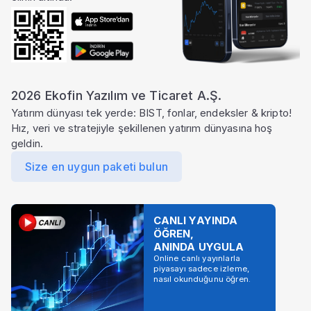
2026 Ekofin Yazılım ve Ticaret A.Ş.
Yatırım dünyası tek yerde: BIST, fonlar, endeksler & kripto!
Hız, veri ve stratejiyle şekillenen yatırım dünyasına hoş
geldin.
Size en uygun paketi bulun
CANLI YAYINDA
ÖĞREN,
ANINDA UYGULA
Online canlı yayınlarla
piyasayı sadece izleme,
nasıl okunduğunu öğren.