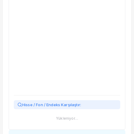
Taşınan Fonlar
Fiyat Endeks Değişimi
Hisse / Fon / Endeks Karşılaştır:
Yükleniyor…