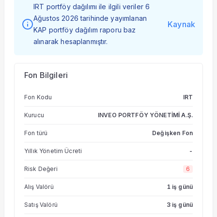
IRT portföy dağılımı ile ilgili veriler 6
Ağustos 2026 tarihinde yayımlanan
Kaynak
KAP portföy dağılım raporu baz
alınarak hesaplanmıştır.
Fon Bilgileri
Fon Kodu
IRT
Kurucu
INVEO PORTFÖY YÖNETİMİ A.Ş.
Fon türü
Değişken Fon
Yıllık Yönetim Ücreti
-
Risk Değeri
6
Alış Valörü
1 iş günü
Satış Valörü
3 iş günü