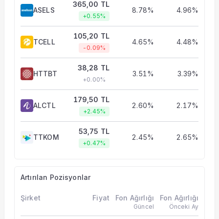
365,00 TL
ASELS
8.78%
4.96%
+0.55%
105,20 TL
TCELL
4.65%
4.48%
-0.09%
38,28 TL
HTTBT
3.51%
3.39%
+0.00%
179,50 TL
ALCTL
2.60%
2.17%
+2.45%
53,75 TL
TTKOM
2.45%
2.65%
+0.47%
Artırılan Pozisyonlar
Şirket
Fiyat
Fon Ağırlığı
Fon Ağırlığı
Güncel
Önceki Ay