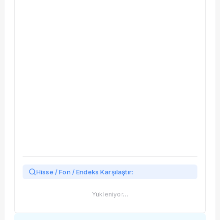
Taşınan Fonlar
Fiyat Endeks Değişimi
Hisse / Fon / Endeks Karşılaştır:
Yükleniyor…