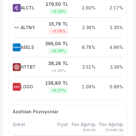
179,50 TL
ALCTL
2.60%
2.17%
+2.45%
15,79 TL
ALTNY
2.36%
2.30%
-0.06%
365,00 TL
ASELS
8.78%
4.96%
+0.55%
38,28 TL
HTTBT
3.51%
3.39%
+0.00%
136,80 TL
LOGO
1.09%
0.99%
+0.07%
Azaltılan Pozisyonlar
Şirket
Fiyat
Fon Ağırlığı
Fon Ağırlığı
Güncel
Önceki Ay