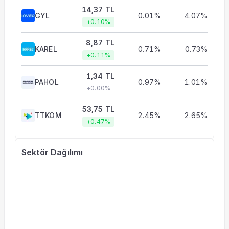
14,37 TL
GYL
0.01%
4.07%
+0.10%
8,87 TL
KAREL
0.71%
0.73%
+0.11%
1,34 TL
PAHOL
0.97%
1.01%
+0.00%
53,75 TL
TTKOM
2.45%
2.65%
+0.47%
Sektör Dağılımı