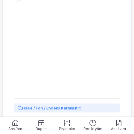
Taşınan Fonlar
Fiyat Endeks Değişimi
Hisse / Fon / Endeks Karşılaştır:
Yükleniyor…
Sayfam
Bugün
Piyasalar
Portföyüm
Analizler