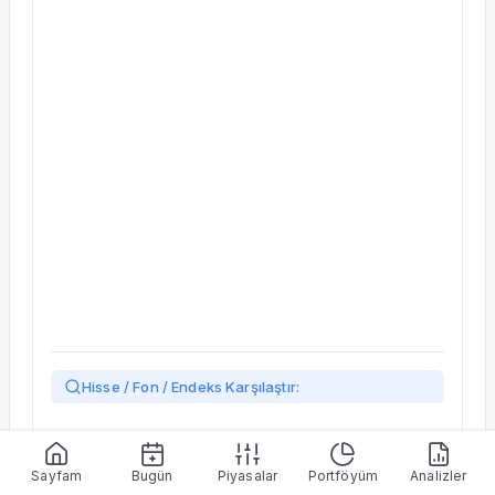
Taşınan Fonlar
Fiyat Endeks Değişimi
Hisse / Fon / Endeks Karşılaştır:
Yükleniyor…
Sayfam
Bugün
Piyasalar
Portföyüm
Analizler