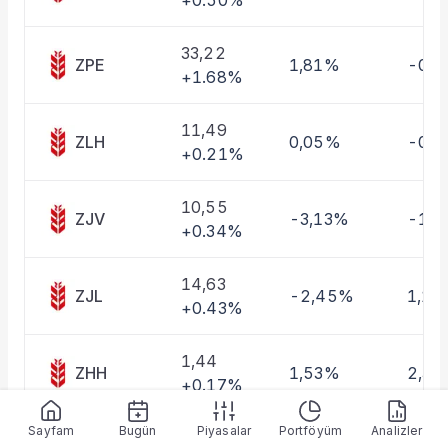
+0.50%
Taşınan Fonlar
Fiyat Endeks Değişimi
33,22
ZPE
1,81%
-0,
+1.68%
11,49
ZLH
0,05%
-0,
+0.21%
10,55
ZJV
-3,13%
-1,
+0.34%
14,63
ZJL
-2,45%
1,18
+0.43%
1,44
ZHH
1,53%
2,3
+0.17%
Sayfam
Bugün
Piyasalar
Portföyüm
Analizler
0,35