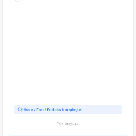
Taşınan Fonlar
Fiyat Endeks Değişimi
Hisse / Fon / Endeks Karşılaştır:
Yükleniyor…