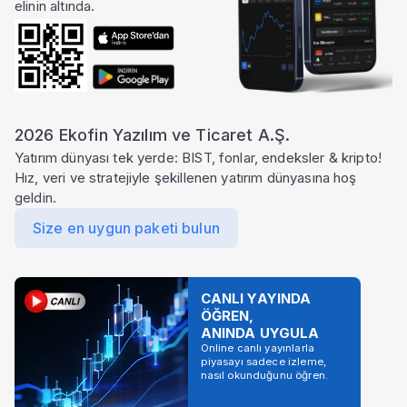
elinin altında.
2026 Ekofin Yazılım ve Ticaret A.Ş.
Yatırım dünyası tek yerde: BIST, fonlar, endeksler & kripto!
Hız, veri ve stratejiyle şekillenen yatırım dünyasına hoş
geldin.
Size en uygun paketi bulun
CANLI YAYINDA
ÖĞREN,
ANINDA UYGULA
Online canlı yayınlarla
piyasayı sadece izleme,
nasıl okunduğunu öğren.