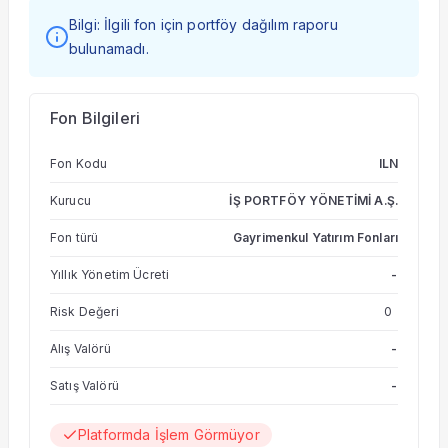
Bilgi: İlgili fon için portföy dağılım raporu
bulunamadı.
Fon Bilgileri
Fon Kodu
ILN
Kurucu
İŞ PORTFÖY YÖNETİMİ A.Ş.
Fon türü
Gayrimenkul Yatırım Fonları
Yıllık Yönetim Ücreti
-
Risk Değeri
0
Alış Valörü
-
Satış Valörü
-
Platformda İşlem Görmüyor