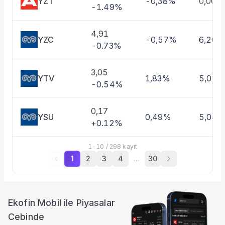
YZT
-0,38%
0,00%
-1.49%
4,91
YZC
-0,57%
6,20%
-0.73%
3,05
YTV
1,83%
5,01%
-0.54%
0,17
YSU
0,49%
5,04
+0.12%
1
-
10
/
298
kayıt
1
2
3
4
…
30
Ekofin Mobil ile Piyasalar
Cebinde