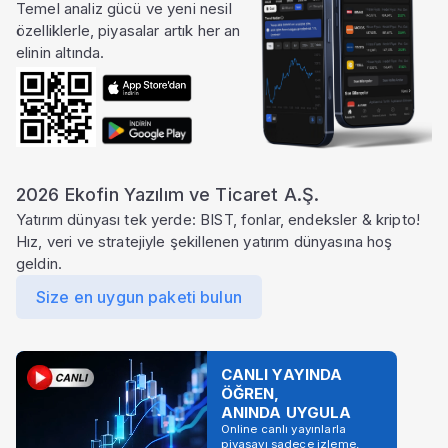
Temel analiz gücü ve yeni nesil
özelliklerle, piyasalar artık her an
elinin altında.
2026 Ekofin Yazılım ve Ticaret A.Ş.
Yatırım dünyası tek yerde: BIST, fonlar, endeksler & kripto!
Hız, veri ve stratejiyle şekillenen yatırım dünyasına hoş
geldin.
Size en uygun paketi bulun
CANLI YAYINDA
ÖĞREN,
ANINDA UYGULA
Online canlı yayınlarla
piyasayı sadece izleme,