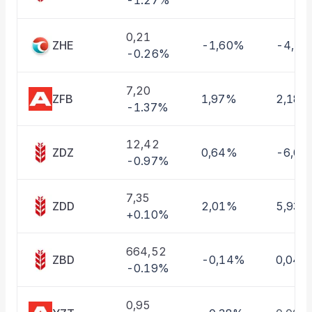
-1.27%
Taşınan Fonlar
Fiyat Endeks Değişimi
0,21
ZHE
-1,60%
-4,1
-0.26%
7,20
ZFB
1,97%
2,18%
-1.37%
12,42
ZDZ
0,64%
-6,0
-0.97%
7,35
ZDD
2,01%
5,93%
+0.10%
664,52
ZBD
-0,14%
0,04%
-0.19%
0,95