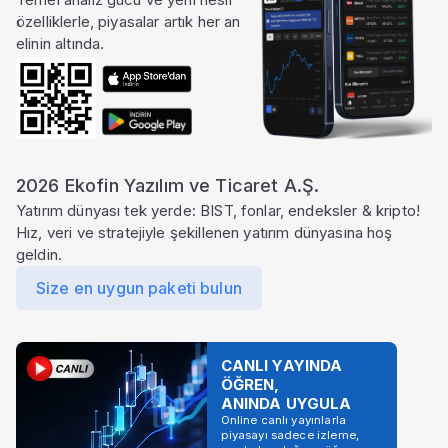
özelliklerle, piyasalar artık her an
elinin altında.
2026 Ekofin Yazılım ve Ticaret A.Ş.
Yatırım dünyası tek yerde: BIST, fonlar, endeksler & kripto!
Hız, veri ve stratejiyle şekillenen yatırım dünyasına hoş
geldin.
Size en uygun paketi bulun
CANLI YAYINDA
ÖĞREN,
ANINDA UYGULA
Online canlı yayınlarla
piyasayı sadece izleme,