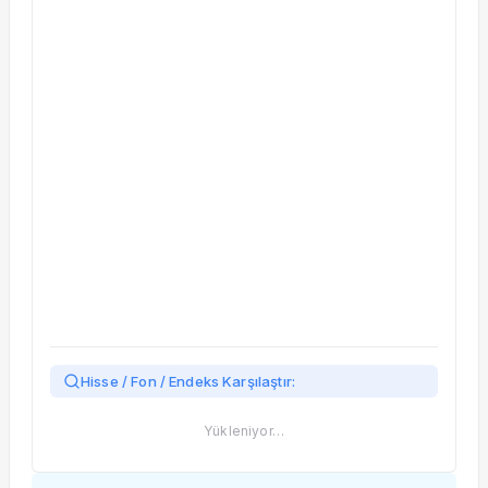
Taşınan Fonlar
Fiyat Endeks Değişimi
Hisse / Fon / Endeks Karşılaştır:
Yükleniyor…