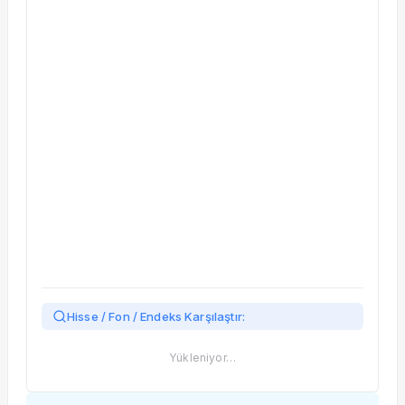
Taşınan Fonlar
Fiyat Endeks Değişimi
Hisse / Fon / Endeks Karşılaştır:
Yükleniyor…