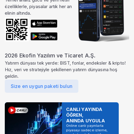
özelliklerle, piyasalar artık her an
elinin altında.
2026 Ekofin Yazılım ve Ticaret A.Ş.
Yatırım dünyası tek yerde: BIST, fonlar, endeksler & kripto!
Hız, veri ve stratejiyle şekillenen yatırım dünyasına hoş
geldin.
Size en uygun paketi bulun
CANLI YAYINDA
ÖĞREN,
ANINDA UYGULA
Online canlı yayınlarla
piyasayı sadece izleme,