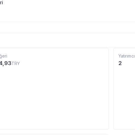
ri
ğeri
Yatırımcı
4,93
2
TRY