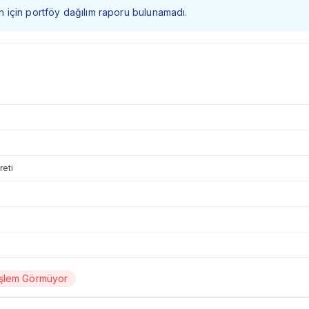
 fon için portföy dağılım raporu bulunamadı.
reti
İşlem Görmüyor