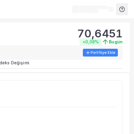
70,6451
+0,08%
Bugün
Portföye Ekle
ma metrikleri listelenir.
ndeks Değişimi
erinde birleştirilir.
yla benzer fonları inceleyebilirsiniz.