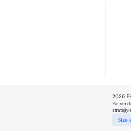
2026 Ek
Yatırım d
stratejiy
Size 