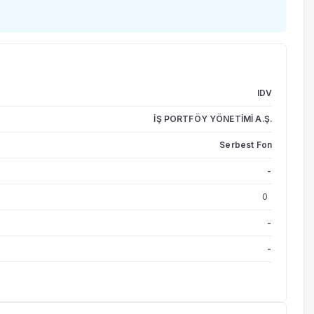
IDV
İŞ PORTFÖY YÖNETİMİ A.Ş.
Serbest Fon
-
0
-
-