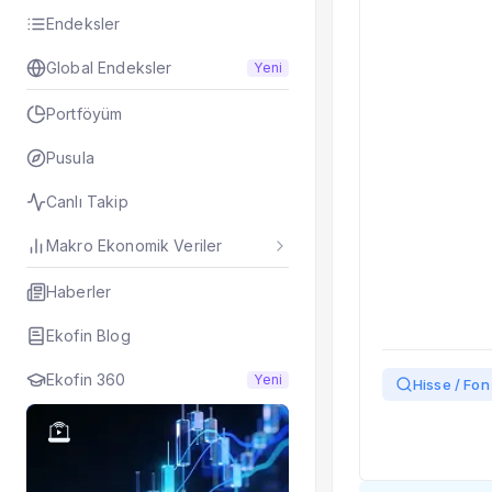
Taşınan Fonlar
Endeksler
Fiyat Endeks Değiş
Global Endeksler
Yeni
Portföyüm
Pusula
Canlı Takip
Makro Ekonomik Veriler
Haberler
Ekofin Blog
Ekofin 360
Yeni
Hisse / Fon 