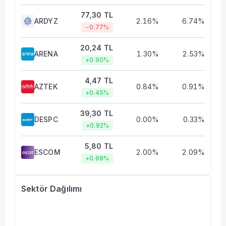
77,30 TL
ARDYZ
2.16%
6.74%
-0.77%
20,24 TL
ARENA
1.30%
2.53%
+0.90%
4,47 TL
AZTEK
0.84%
0.91%
+0.45%
39,30 TL
DESPC
0.00%
0.33%
+0.92%
5,80 TL
ESCOM
2.00%
2.09%
+0.69%
Sektör Dağılımı