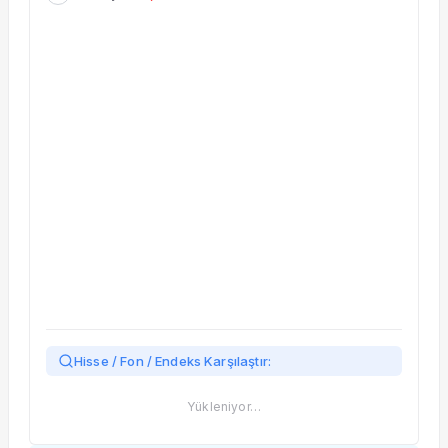
Taşınan Fonlar
Fiyat Endeks Değişimi
Hisse / Fon / Endeks Karşılaştır:
Yükleniyor…