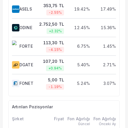
353,75 TL
ASELS
19.42%
17.49%
-2.55%
2.752,50 TL
ODINE
12.45%
15.36%
+2.32%
113,30 TL
FORTE
6.75%
1.45%
-4.15%
107,20 TL
DGATE
5.40%
2.71%
+0.94%
5,00 TL
FONET
5.24%
3.07%
-1.19%
Artırılan Pozisyonlar
Şirket
Fiyat
Fon Ağırlığı
Fon Ağırlığı
Güncel
Önceki Ay