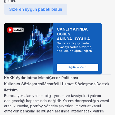
geldin.
Size en uygun paketi bulun
CANLI YAYINDA
ÖĞREN,
ANINDA UYGULA
Online canlı yayınlarla
piyasayı sadece izleme,
nasıl okunduğunu öğren.
Eğitime Katıl
KVKK Aydınlatma Metni
Çerez Politikası
Kullanıcı Sözleşmesi
Mesafeli Hizmet Sözleşmesi
Destek
İletişim
Burada yer alan yatırım bilgi, yorum ve tavsiyeleri yatırım
danışmanlığı kapsamında değildir. Yatırım danışmanlığı hizmeti;
aracı kurumlar, portföy yönetim şirketleri, mevduat kabul
etmeyen bankalar ile müşteri arasında imzalanacak yatırım