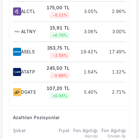
175,00 TL
ALCTL
3.05%
2.96%
-0.11%
15,91 TL
ALTNY
3.06%
3.00%
+0.70%
353,75 TL
ASELS
19.42%
17.49%
-2.55%
245,50 TL
ATATP
1.64%
1.32%
-0.89%
107,20 TL
DGATE
5.40%
2.71%
+0.94%
Azaltılan Pozisyonlar
Şirket
Fiyat
Fon Ağırlığı
Fon Ağırlığı
Güncel
Önceki Ay