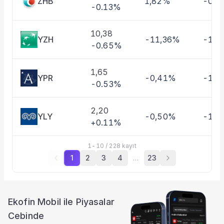
ZHB
1,82%
-0,4
-0.13%
10,38
YZH
-11,36%
-10,
-0.65%
1,65
YPR
-0,41%
-1,3
-0.53%
2,20
YLY
-0,50%
-11,
+0.11%
1
-
10
/
228
kayıt
1
2
3
4
…
23
Ekofin Mobil ile Piyasalar
Cebinde