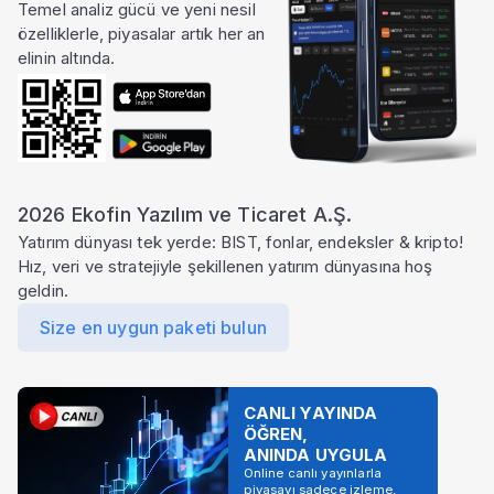
Temel analiz gücü ve yeni nesil
özelliklerle, piyasalar artık her an
elinin altında.
2026 Ekofin Yazılım ve Ticaret A.Ş.
Yatırım dünyası tek yerde: BIST, fonlar, endeksler & kripto!
Hız, veri ve stratejiyle şekillenen yatırım dünyasına hoş
geldin.
Size en uygun paketi bulun
CANLI YAYINDA
ÖĞREN,
ANINDA UYGULA
Online canlı yayınlarla
piyasayı sadece izleme,