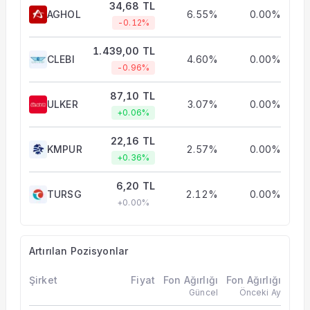
34,68 TL
AGHOL
6.55%
0.00%
-0.12%
1.439,00 TL
CLEBI
4.60%
0.00%
-0.96%
87,10 TL
ULKER
3.07%
0.00%
+0.06%
22,16 TL
KMPUR
2.57%
0.00%
+0.36%
6,20 TL
TURSG
2.12%
0.00%
+0.00%
Artırılan Pozisyonlar
Şirket
Fiyat
Fon Ağırlığı
Fon Ağırlığı
Güncel
Önceki Ay