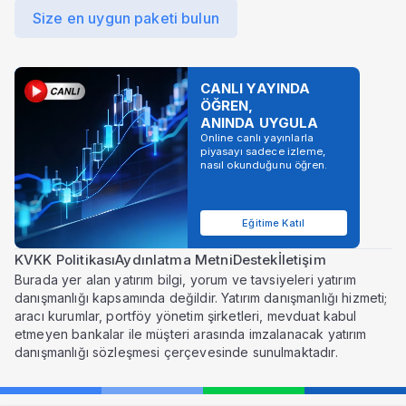
Size en uygun paketi bulun
CANLI YAYINDA
ÖĞREN,
ANINDA UYGULA
Online canlı yayınlarla
piyasayı sadece izleme,
nasıl okunduğunu öğren.
Eğitime Katıl
KVKK Politikası
Aydınlatma Metni
Destek
İletişim
Burada yer alan yatırım bilgi, yorum ve tavsiyeleri yatırım
danışmanlığı kapsamında değildir. Yatırım danışmanlığı hizmeti;
aracı kurumlar, portföy yönetim şirketleri, mevduat kabul
etmeyen bankalar ile müşteri arasında imzalanacak yatırım
danışmanlığı sözleşmesi çerçevesinde sunulmaktadır.