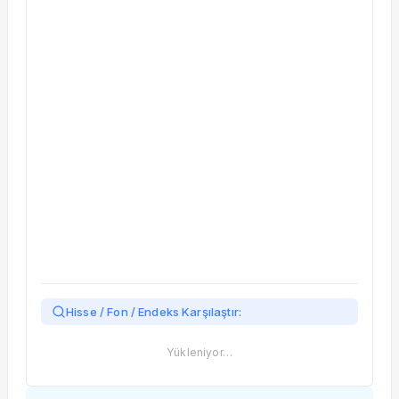
Taşınan Fonlar
Fiyat Endeks Değişimi
Hisse / Fon / Endeks Karşılaştır:
Yükleniyor…