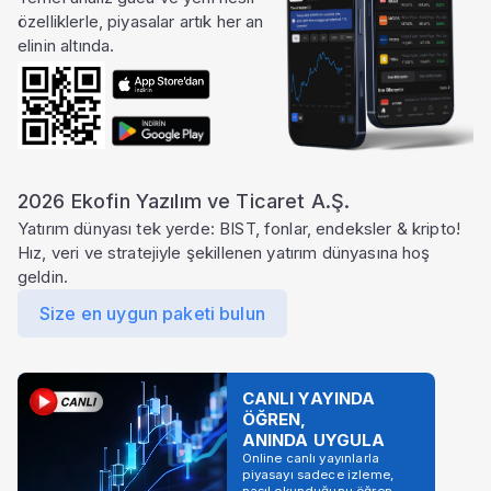
özelliklerle, piyasalar artık her an
elinin altında.
2026 Ekofin Yazılım ve Ticaret A.Ş.
Yatırım dünyası tek yerde: BIST, fonlar, endeksler & kripto!
Hız, veri ve stratejiyle şekillenen yatırım dünyasına hoş
geldin.
Size en uygun paketi bulun
CANLI YAYINDA
ÖĞREN,
ANINDA UYGULA
Online canlı yayınlarla
piyasayı sadece izleme,