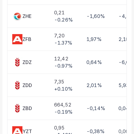
Taşınan Fonlar
Fiyat Endeks Değişimi
0,21
ZHE
-1,60%
-4,1
-0.26%
7,20
ZFB
1,97%
2,18%
-1.37%
12,42
ZDZ
0,64%
-6,0
-0.97%
7,35
ZDD
2,01%
5,93%
+0.10%
664,52
ZBD
-0,14%
0,04%
-0.19%
0,95
YZT
-0,38%
0,00%