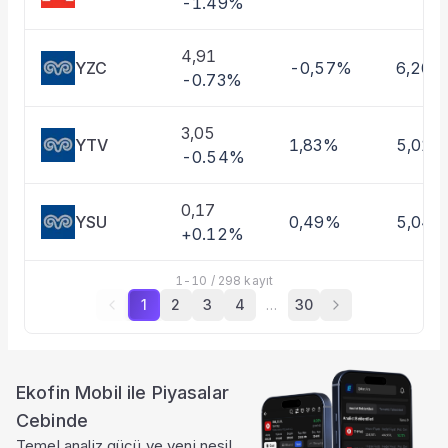
-1.49%
4,91
YZC
-0,57%
6,20%
-0.73%
3,05
YTV
1,83%
5,01%
-0.54%
0,17
YSU
0,49%
5,04
+0.12%
1
-
10
/
298
kayıt
1
2
3
4
…
30
Ekofin Mobil ile Piyasalar
Cebinde
Temel analiz gücü ve yeni nesil