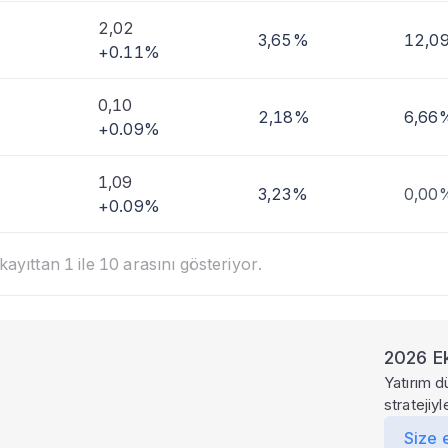
2,02
3,65%
12,0
+0.11%
0,10
2,18%
6,66
+0.09%
1,09
3,23%
0,00
+0.09%
ayıttan 1 ile 10 arasını gösteriyor.
2026 Ek
Yatırım d
stratejiy
Size 