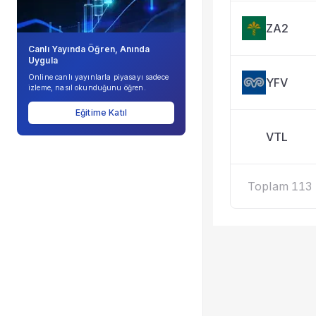
ZA2
Canlı Yayında Öğren, Anında
Uygula
Online canlı yayınlarla piyasayı sadece
YFV
izleme, nasıl okunduğunu öğren.
Eğitime Katıl
VTL
Toplam 113 k