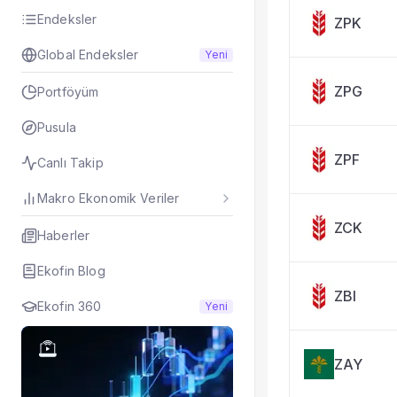
Taşınan Fonlar
Endeksler
ZPK
Fiyat Endeks Değiş
Global Endeksler
Yeni
ZPG
Portföyüm
Pusula
ZPF
Canlı Takip
Makro Ekonomik Veriler
ZCK
Haberler
Ekofin Blog
ZBI
Ekofin 360
Yeni
ZAY