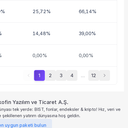
9%
25,72%
66,14%
%
14,48%
39,00%
%
0,00%
0,00%
1
2
3
4
…
12
ofin Yazılım ve Ticaret A.Ş.
ünyası tek yerde: BIST, fonlar, endeksler & kripto! Hız, veri ve
le şekillenen yatırım dünyasına hoş geldin.
en uygun paketi bulun