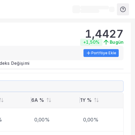
1,4427
+1,50%
Bugün
Portföye Ekle
rma metrikleri listelenir.
ndeks Değişimi
erinde birleştirilir.
yla benzer fonları inceleyebilirsiniz.
6A %
1Y %
%
0,00%
0,00%