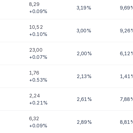
8,29
3,19%
9,69
+0.09%
imi
10,52
3,00%
9,26
+0.10%
23,00
2,00%
6,12
+0.07%
1,76
2,13%
1,41
+0.53%
2,24
2,61%
7,88
+0.21%
6,32
2,89%
8,81
+0.09%