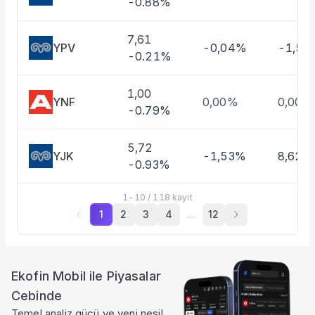
-0.88%
7,61
YPV
-0,04%
-1,58
-0.21%
1,00
YNF
0,00%
0,00%
-0.79%
5,72
YJK
-1,53%
8,62%
-0.93%
1
-
10
/
118
kayıt
1
2
3
4
…
12
Ekofin Mobil ile Piyasalar
Cebinde
Temel analiz gücü ve yeni nesil