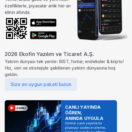
özelliklerle, piyasalar artık her an
elinin altında.
2026 Ekofin Yazılım ve Ticaret A.Ş.
Yatırım dünyası tek yerde: BIST, fonlar, endeksler & kripto!
Hız, veri ve stratejiyle şekillenen yatırım dünyasına hoş
geldin.
Size en uygun paketi bulun
CANLI YAYINDA
ÖĞREN,
ANINDA UYGULA
Online canlı yayınlarla
piyasayı sadece izleme,