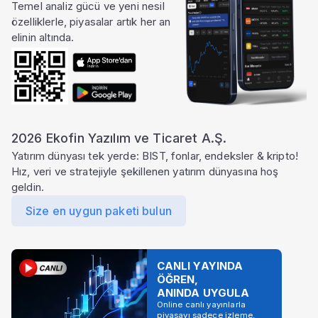
Temel analiz gücü ve yeni nesil
özelliklerle, piyasalar artık her an
elinin altında.
2026 Ekofin Yazılım ve Ticaret A.Ş.
Yatırım dünyası tek yerde: BIST, fonlar, endeksler & kripto!
Hız, veri ve stratejiyle şekillenen yatırım dünyasına hoş
geldin.
Size en uygun paketi bulun
CANLI YAYINDA
ÖĞREN,
ANINDA UYGULA
Online canlı yayınlarla
piyasayı sadece izleme,