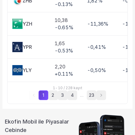
ZHB
1,82%
-0,4
-0.13%
10,38
YZH
-11,36%
-10,
-0.65%
1,65
YPR
-0,41%
-1,3
-0.53%
2,20
YLY
-0,50%
-11,
+0.11%
1
-
10
/
228
kayıt
1
2
3
4
…
23
Ekofin Mobil ile Piyasalar
Cebinde