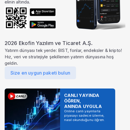
elinin altında.
2026 Ekofin Yazılım ve Ticaret A.Ş.
Yatırım dünyası tek yerde: BIST, fonlar, endeksler & kripto!
Hız, veri ve stratejiyle şekillenen yatırım dünyasına hoş
geldin.
Size en uygun paketi bulun
CANLI YAYINDA
ÖĞREN,
ANINDA UYGULA
Online canlı yayınlarla
piyasayı sadece izleme,
nasıl okunduğunu öğren.