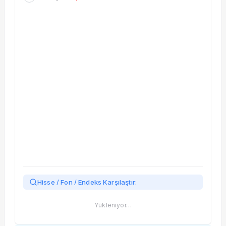
Taşınan Fonlar
Fiyat Endeks Değişimi
Hisse / Fon / Endeks Karşılaştır:
Yükleniyor…