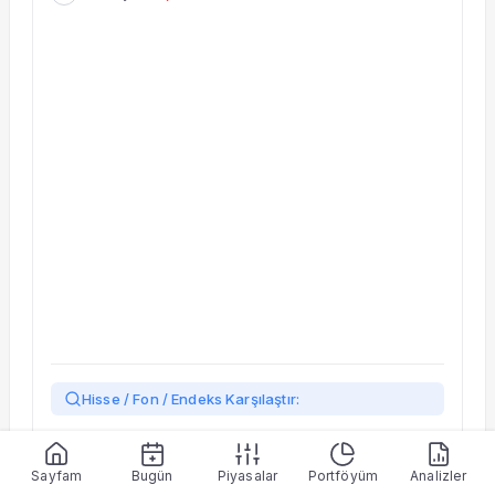
Taşınan Fonlar
Fiyat Endeks Değişimi
Hisse / Fon / Endeks Karşılaştır:
Yükleniyor…
Sayfam
Bugün
Piyasalar
Portföyüm
Analizler