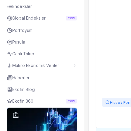
Taşınan Fonlar
Endeksler
Fiyat Endeks Değiş
Global Endeksler
Yeni
Portföyüm
Pusula
Canlı Takip
Makro Ekonomik Veriler
Haberler
Ekofin Blog
Ekofin 360
Yeni
Hisse / Fon 