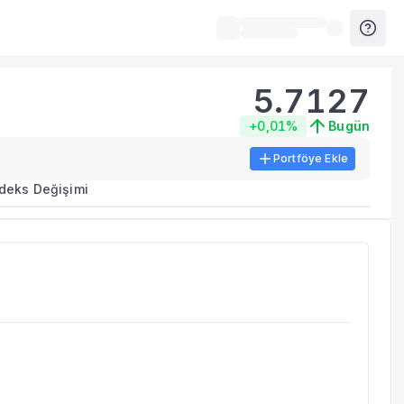
5.7127
+0,01%
Bugün
Portföye Ekle
ma metrikleri listelenir.
ndeks Değişimi
erinde birleştirilir.
yla benzer fonları inceleyebilirsiniz.