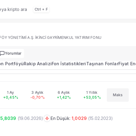
veya kripto ara
Ctrl + F
ÖY YÖNETİMİ A.Ş. İKİNCİ GAYRİMENKUL YATIRIM FONU
t raporu, getiri, risk profili ve portföy bilgileri.
ar
Yorumlar
or ekranında neler var?
n özet rapor sekmesinde performans, portföy ve karşılaştır
on Portföyü
Rakip Analizi
Fon İstatistikleri
Taşınan Fonlar
Fiyat E
kaynaktan gelir?
 portföy verileri TEFAS ve ilgili resmi kaynaklardan Ekofin üz
5.7127
nlarla karşılaştırabilir miyim?
+0,01%
HEDEF PORTFÖY YÖNETİMİ A.Ş. İKİNCİ GAYRİMENKUL YATIRIM FONU
ülündeki rakip analizi ve performans karşılaştırma araçları
1 Ay
3 Aylık
6 Aylık
1 Yıllık
Maks
+0,45%
-0,70%
+1,42%
+53,05%
 Bölümler
5,8039
(
19.06.2026
)
En Düşük:
1,0029
(
15.02.2023
)