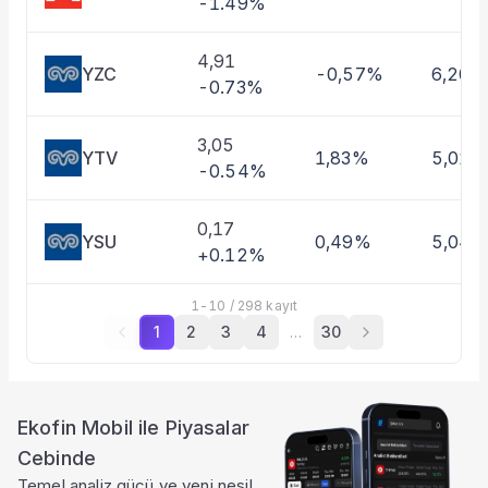
-1.49%
4,91
YZC
-0,57%
6,20%
-0.73%
3,05
YTV
1,83%
5,01%
-0.54%
0,17
YSU
0,49%
5,04
+0.12%
1
-
10
/
298
kayıt
1
2
3
4
…
30
Ekofin Mobil ile Piyasalar
Cebinde
Temel analiz gücü ve yeni nesil