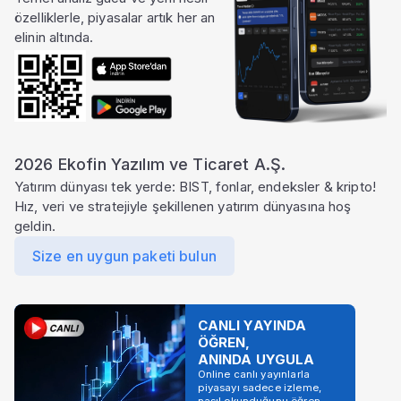
özelliklerle, piyasalar artık her an
elinin altında.
2026 Ekofin Yazılım ve Ticaret A.Ş.
Yatırım dünyası tek yerde: BIST, fonlar, endeksler & kripto!
Hız, veri ve stratejiyle şekillenen yatırım dünyasına hoş
geldin.
Size en uygun paketi bulun
CANLI YAYINDA
ÖĞREN,
ANINDA UYGULA
Online canlı yayınlarla
piyasayı sadece izleme,