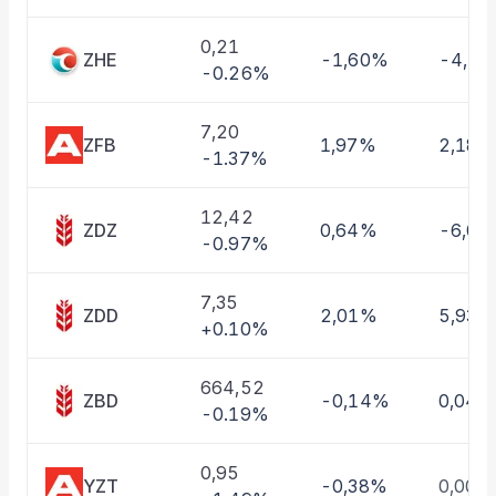
Taşınan Fonlar
Fiyat Endeks Değişimi
0,21
ZHE
-1,60%
-4,1
-0.26%
7,20
ZFB
1,97%
2,18%
-1.37%
12,42
ZDZ
0,64%
-6,0
-0.97%
7,35
ZDD
2,01%
5,93%
+0.10%
664,52
ZBD
-0,14%
0,04%
-0.19%
0,95
YZT
-0,38%
0,00%