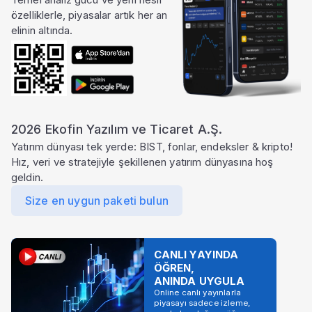
özelliklerle, piyasalar artık her an
elinin altında.
2026 Ekofin Yazılım ve Ticaret A.Ş.
Yatırım dünyası tek yerde: BIST, fonlar, endeksler & kripto!
Hız, veri ve stratejiyle şekillenen yatırım dünyasına hoş
geldin.
Size en uygun paketi bulun
CANLI YAYINDA
ÖĞREN,
ANINDA UYGULA
Online canlı yayınlarla
piyasayı sadece izleme,