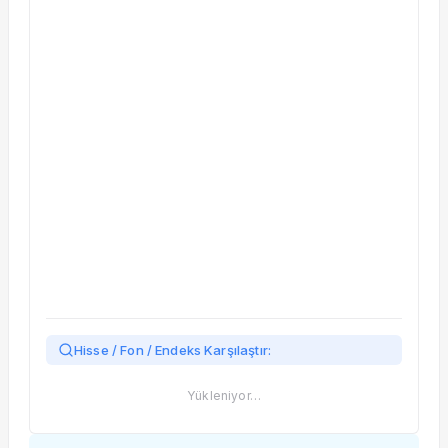
Taşınan Fonlar
Fiyat Endeks Değişimi
Hisse / Fon / Endeks Karşılaştır:
Yükleniyor…