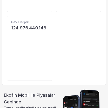
Pay Değeri
124.976.449.146
Ekofin Mobil ile Piyasalar
Cebinde
Temel analiz gücü ve yeni nesil