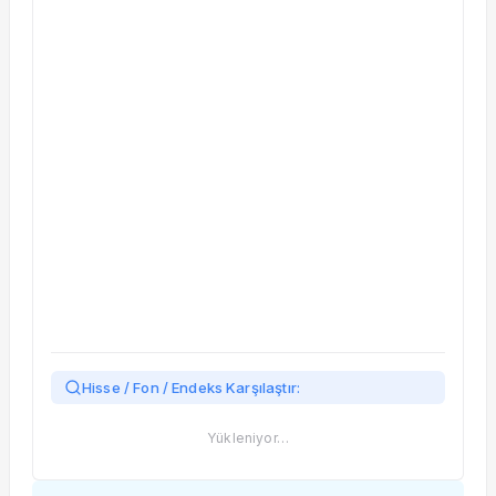
Taşınan Fonlar
Fiyat Endeks Değişimi
Hisse / Fon / Endeks Karşılaştır:
Yükleniyor…