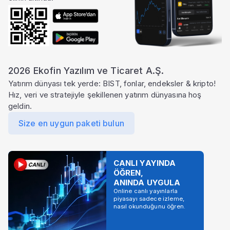
2026 Ekofin Yazılım ve Ticaret A.Ş.
Yatırım dünyası tek yerde: BIST, fonlar, endeksler & kripto!
Hız, veri ve stratejiyle şekillenen yatırım dünyasına hoş
geldin.
Size en uygun paketi bulun
CANLI YAYINDA
ÖĞREN,
ANINDA UYGULA
Online canlı yayınlarla
piyasayı sadece izleme,
nasıl okunduğunu öğren.