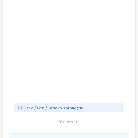
Taşınan Fonlar
Fiyat Endeks Değişimi
Hisse / Fon / Endeks Karşılaştır:
Yükleniyor…