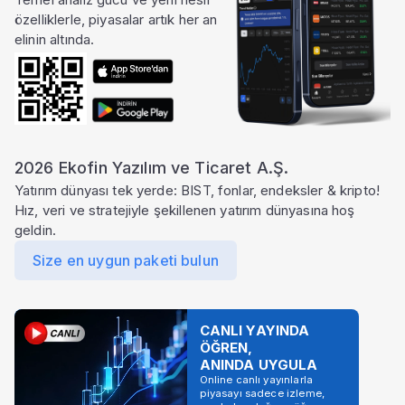
özelliklerle, piyasalar artık her an
elinin altında.
2026 Ekofin Yazılım ve Ticaret A.Ş.
Yatırım dünyası tek yerde: BIST, fonlar, endeksler & kripto!
Hız, veri ve stratejiyle şekillenen yatırım dünyasına hoş
geldin.
Size en uygun paketi bulun
CANLI YAYINDA
ÖĞREN,
ANINDA UYGULA
Online canlı yayınlarla
piyasayı sadece izleme,