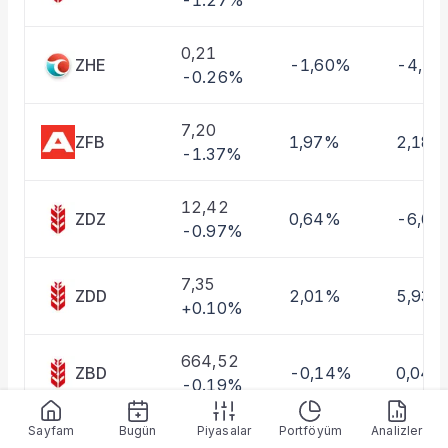
-1.27%
Taşınan Fonlar
Fiyat Endeks Değişimi
0,21
ZHE
-1,60%
-4,1
-0.26%
7,20
ZFB
1,97%
2,18%
-1.37%
12,42
ZDZ
0,64%
-6,0
-0.97%
7,35
ZDD
2,01%
5,93%
+0.10%
664,52
ZBD
-0,14%
0,04%
-0.19%
Sayfam
Bugün
Piyasalar
Portföyüm
Analizler
0,95