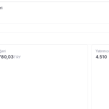
ri
ğeri
Yatırımcı
780,03
4.510
TRY