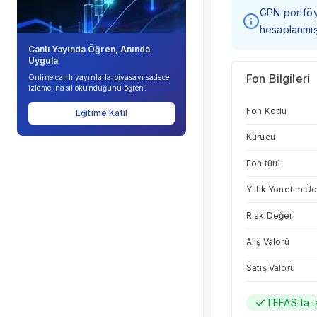
GPN portföy 
hesaplanmışt
Canlı Yayında Öğren, Anında
Uygula
Fon Bilgileri
Online canlı yayınlarla piyasayı sadece
izleme, nasıl okunduğunu öğren.
Fon Kodu
Eğitime Katıl
Kurucu
Fon türü
Yıllık Yönetim Üc
Risk Değeri
Alış Valörü
Satış Valörü
TEFAS'ta i