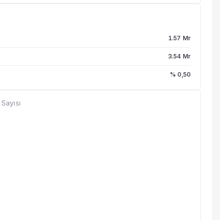
1.57 Mr
3.54 Mr
% 0,50
 Sayısı