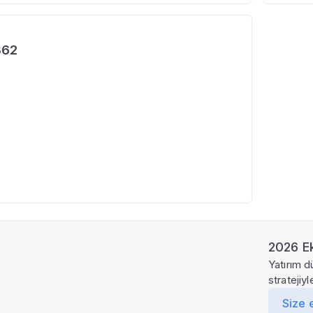
362
2026 Ek
Yatırım d
stratejiy
Size 