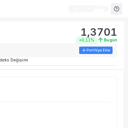
1,3701
+0,11%
Bugün
Portföye Ekle
rma metrikleri listelenir.
ndeks Değişimi
erinde birleştirilir.
yla benzer fonları inceleyebilirsiniz.