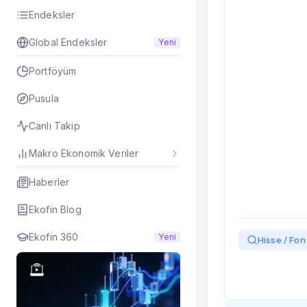
Taşınan Fonlar
Endeksler
Fiyat Endeks Değiş
Global Endeksler
Yeni
Portföyüm
Pusula
Canlı Takip
Makro Ekonomik Veriler
Haberler
Ekofin Blog
Ekofin 360
Yeni
Hisse / Fon 