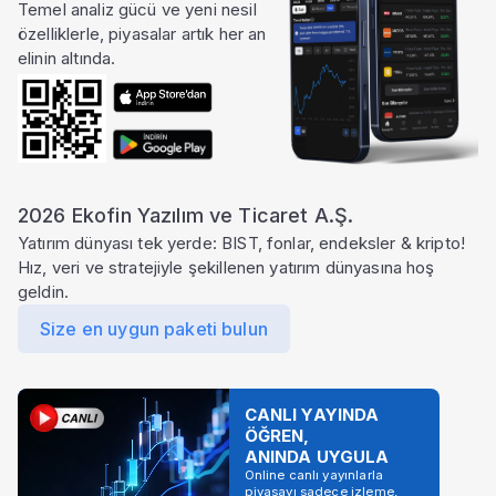
Temel analiz gücü ve yeni nesil
özelliklerle, piyasalar artık her an
elinin altında.
2026 Ekofin Yazılım ve Ticaret A.Ş.
Yatırım dünyası tek yerde: BIST, fonlar, endeksler & kripto!
Hız, veri ve stratejiyle şekillenen yatırım dünyasına hoş
geldin.
Size en uygun paketi bulun
CANLI YAYINDA
ÖĞREN,
ANINDA UYGULA
Online canlı yayınlarla
piyasayı sadece izleme,