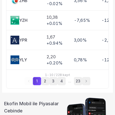
ZHB
3,56%
-1,26
-0.02%
10,38
YZH
-7,65%
-12,0
+0.01%
1,67
YPR
3,00%
-2,2
+0.94%
2,20
YLY
0,78%
-12,
+0.20%
1
-
10
/
228
kayıt
1
2
3
4
…
23
Ekofin Mobil ile Piyasalar
Cebinde