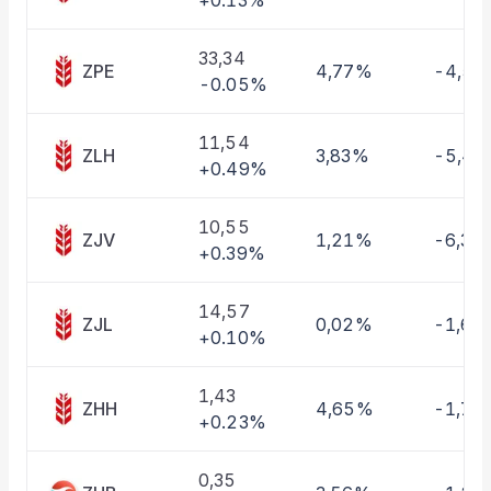
+0.13%
Taşınan Fonlar
Fiyat Endeks Değişimi
33,34
ZPE
4,77%
-4,5
-0.05%
11,54
ZLH
3,83%
-5,4
+0.49%
10,55
ZJV
1,21%
-6,36
+0.39%
14,57
ZJL
0,02%
-1,62
+0.10%
1,43
ZHH
4,65%
-1,70
+0.23%
0,35