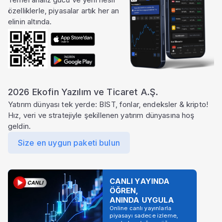
özelliklerle, piyasalar artık her an
elinin altında.
2026 Ekofin Yazılım ve Ticaret A.Ş.
Yatırım dünyası tek yerde: BIST, fonlar, endeksler & kripto!
Hız, veri ve stratejiyle şekillenen yatırım dünyasına hoş
geldin.
Size en uygun paketi bulun
CANLI YAYINDA
ÖĞREN,
ANINDA UYGULA
Online canlı yayınlarla
piyasayı sadece izleme,