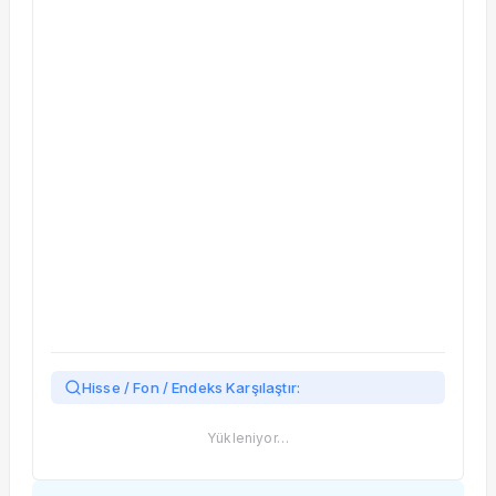
Taşınan Fonlar
Fiyat Endeks Değişimi
Hisse / Fon / Endeks Karşılaştır:
Yükleniyor…