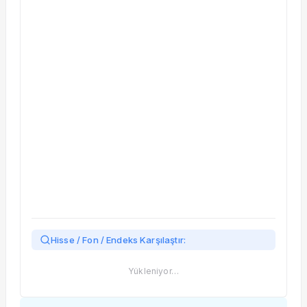
Taşınan Fonlar
Fiyat Endeks Değişimi
Hisse / Fon / Endeks Karşılaştır:
Yükleniyor…