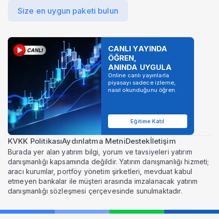
Size en uygun paketi bulun
CANLI YAYINDA
ÖĞREN,
ANINDA UYGULA
Online canlı yayınlarla
piyasayı sadece izleme,
nasıl okunduğunu öğren.
Eğitime Katıl
KVKK Politikası
Aydınlatma Metni
Destek
İletişim
Burada yer alan yatırım bilgi, yorum ve tavsiyeleri yatırım
danışmanlığı kapsamında değildir. Yatırım danışmanlığı hizmeti;
aracı kurumlar, portföy yönetim şirketleri, mevduat kabul
etmeyen bankalar ile müşteri arasında imzalanacak yatırım
danışmanlığı sözleşmesi çerçevesinde sunulmaktadır.