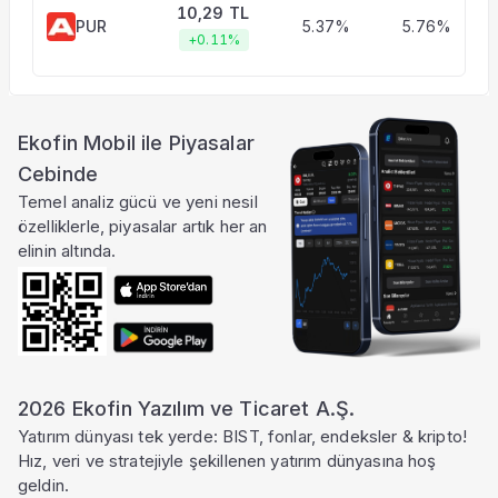
10,29 TL
PUR
5.37%
5.76%
+0.11%
Ekofin Mobil ile Piyasalar
Cebinde
Temel analiz gücü ve yeni nesil
özelliklerle, piyasalar artık her an
elinin altında.
2026 Ekofin Yazılım ve Ticaret A.Ş.
Yatırım dünyası tek yerde: BIST, fonlar, endeksler & kripto!
Hız, veri ve stratejiyle şekillenen yatırım dünyasına hoş
geldin.