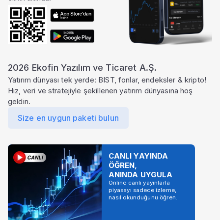
2026 Ekofin Yazılım ve Ticaret A.Ş.
Yatırım dünyası tek yerde: BIST, fonlar, endeksler & kripto!
Hız, veri ve stratejiyle şekillenen yatırım dünyasına hoş
geldin.
Size en uygun paketi bulun
CANLI YAYINDA
ÖĞREN,
ANINDA UYGULA
Online canlı yayınlarla
piyasayı sadece izleme,
nasıl okunduğunu öğren.