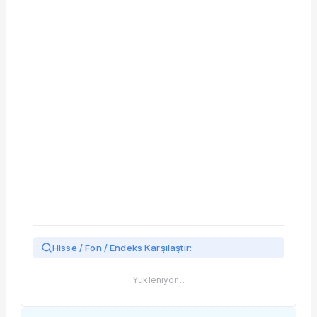
Taşınan Fonlar
Fiyat Endeks Değişimi
Hisse / Fon / Endeks Karşılaştır:
Yükleniyor…