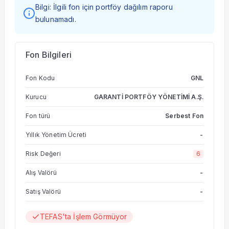
Bilgi: İlgili fon için portföy dağılım raporu
bulunamadı.
Fon Bilgileri
Fon Kodu
GNL
Kurucu
GARANTİ PORTFÖY YÖNETİMİ A.Ş.
Fon türü
Serbest Fon
Yıllık Yönetim Ücreti
-
Risk Değeri
6
Alış Valörü
-
Satış Valörü
-
TEFAS'ta İşlem Görmüyor