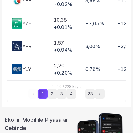
ZHB
3,56%
-1,26
-0.02%
10,38
YZH
-7,65%
-12,0
+0.01%
1,67
YPR
3,00%
-2,2
+0.94%
2,20
YLY
0,78%
-12,
+0.20%
1
-
10
/
228
kayıt
1
2
3
4
…
23
Ekofin Mobil ile Piyasalar
Cebinde