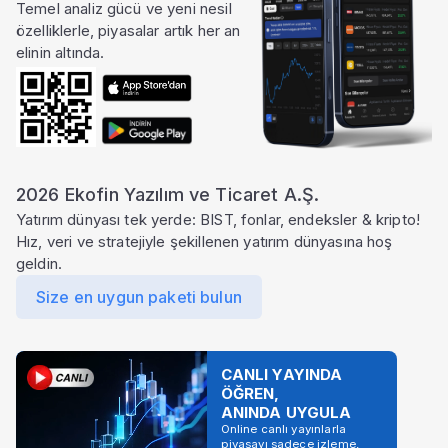
Temel analiz gücü ve yeni nesil
özelliklerle, piyasalar artık her an
elinin altında.
2026 Ekofin Yazılım ve Ticaret A.Ş.
Yatırım dünyası tek yerde: BIST, fonlar, endeksler & kripto!
Hız, veri ve stratejiyle şekillenen yatırım dünyasına hoş
geldin.
Size en uygun paketi bulun
CANLI YAYINDA
ÖĞREN,
ANINDA UYGULA
Online canlı yayınlarla
piyasayı sadece izleme,