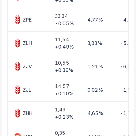
+0.13%
Taşınan Fonlar
Fiyat Endeks Değişimi
33,34
ZPE
4,77%
-4,5
-0.05%
11,54
ZLH
3,83%
-5,4
+0.49%
10,55
ZJV
1,21%
-6,36
+0.39%
14,57
ZJL
0,02%
-1,62
+0.10%
1,43
ZHH
4,65%
-1,70
+0.23%
0,35