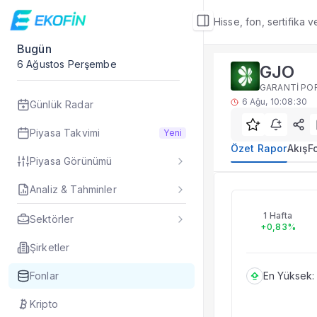
Hisse, fon, sertifika 
Bugün
Fon Detay
6 Ağustos Perşembe
GJO
Yatırım fonu detay,
GARANTİ POR
Alt Bölümler
6 Ağu, 10:08:30
Günlük Radar
Özet Rapor
Akış
Piyasa Takvimi
Yeni
Fon Portföyü
Özet Rapor
Akış
F
Piyasa Görünümü
Rakip Analizi
Fon İstatistikleri
Analiz & Tahminler
GJO
Taşınan Fonlar
Fiyat Endeks Değiş
1 Hafta
Sektörler
+0,83%
Özet Rapor
GJO fon özet rapor
Şirketler
Fonlar
En Yüksek:
Kripto