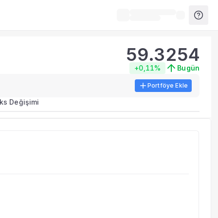
59.3254
+0,11%
Bugün
Portföye Ekle
ks Değişimi