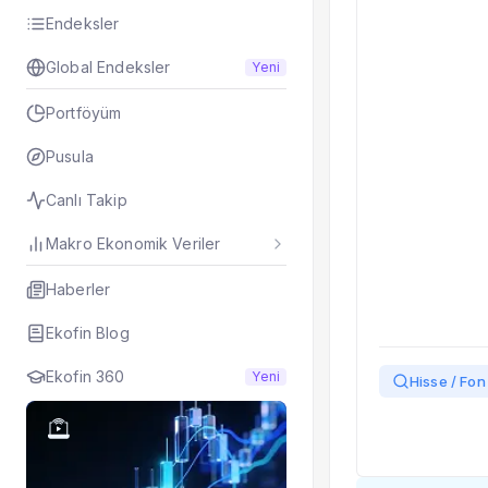
Endeksler
Global Endeksler
Yeni
Portföyüm
Pusula
Canlı Takip
Makro Ekonomik Veriler
Haberler
Ekofin Blog
Ekofin 360
Yeni
Hisse / Fon 