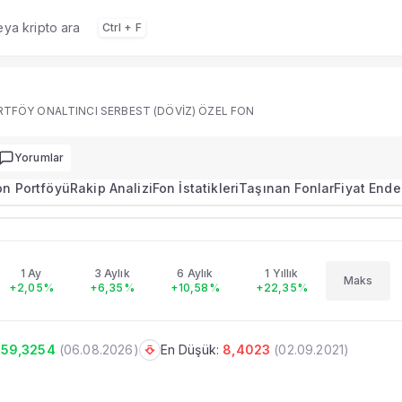
veya kripto ara
Ctrl + F
 portföy dağılımı, performans ve rakip analizi.
TFÖY ONALTINCI SERBEST (DÖVİZ) ÖZEL FON
Yorumlar
on Portföyü
Rakip Analizi
Fon İstatikleri
Taşınan Fonlar
Fiyat Ende
59.3254
+0,11%
GARANTİ PORTFÖY ONALTINCI SERBEST (DÖVİZ) ÖZEL FON
imi
1 Ay
3 Aylık
6 Aylık
1 Yıllık
Maks
+2,05%
+6,35%
+10,58%
+22,35%
u, performans ve portföy bilgileri.
59,3254
(
06.08.2026
)
En Düşük:
8,4023
(
02.09.2021
)