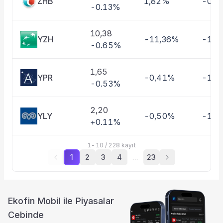
ZHB
1,82%
-0,4
-0.13%
10,38
YZH
-11,36%
-10,
-0.65%
1,65
YPR
-0,41%
-1,3
-0.53%
2,20
YLY
-0,50%
-11,
+0.11%
1
-
10
/
228
kayıt
1
2
3
4
…
23
Ekofin Mobil ile Piyasalar
Cebinde