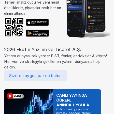
Temel analiz gücü ve yeni nesil
özelliklerle, piyasalar artık her an
elinin altında.
2026 Ekofin Yazılım ve Ticaret A.Ş.
Yatırım dünyası tek yerde: BIST, fonlar, endeksler & kripto!
Hız, veri ve stratejiyle şekillenen yatırım dünyasına hoş
geldin.
Size en uygun paketi bulun
CANLI YAYINDA
ÖĞREN,
ANINDA UYGULA
Online canlı yayınlarla
piyasayı sadece izleme,