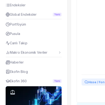
Endeksler
Global Endeksler
Yeni
Portföyüm
Pusula
Canlı Takip
Makro Ekonomik Veriler
Haberler
Ekofin Blog
Ekofin 360
Yeni
Hisse / Fon 