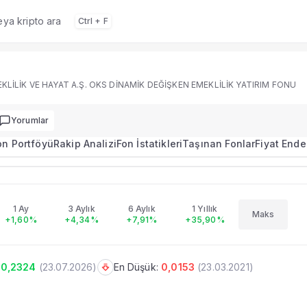
veya kripto ara
Ctrl + F
 portföy dağılımı, performans ve rakip analizi.
KLİLİK VE HAYAT A.Ş. OKS DİNAMİK DEĞİŞKEN EMEKLİLİK YATIRIM FONU
Yorumlar
on Portföyü
Rakip Analizi
Fon İstatikleri
Taşınan Fonlar
Fiyat Ende
0.2312
+1,03%
GARANTİ EMEKLİLİK VE HAYAT A.Ş. OKS DİNAMİK DEĞİŞKEN EMEKLİLİK YATIRIM FONU
imi
1 Ay
3 Aylık
6 Aylık
1 Yıllık
Maks
+1,60%
+4,34%
+7,91%
+35,90%
u, performans ve portföy bilgileri.
0,2324
(
23.07.2026
)
En Düşük:
0,0153
(
23.03.2021
)