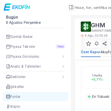
Hisse, fon, sertifika 
Bugün
Fon Detay
6 Ağustos Perşembe
GHM
Yatırım fonu detay,
GARANTİ EME
Alt Bölümler
6 Ağu, 02:29:26
Günlük Radar
Özet Rapor
Akış
Piyasa Takvimi
Yeni
Fon Portföyü
Özet Rapor
Akış
F
Piyasa Görünümü
Rakip Analizi
Fon İstatistikleri
Analiz & Tahminler
GHM
Taşınan Fonlar
Fiyat Endeks Değiş
1 Hafta
Sektörler
+0,71%
Özet Rapor
GHM fon özet rapor
Şirketler
Fonlar
En Yüksek:
Kripto