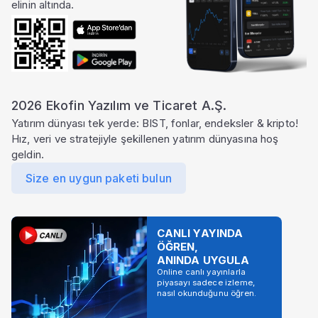
elinin altında.
2026 Ekofin Yazılım ve Ticaret A.Ş.
Yatırım dünyası tek yerde: BIST, fonlar, endeksler & kripto!
Hız, veri ve stratejiyle şekillenen yatırım dünyasına hoş
geldin.
Size en uygun paketi bulun
CANLI YAYINDA
ÖĞREN,
ANINDA UYGULA
Online canlı yayınlarla
piyasayı sadece izleme,
nasıl okunduğunu öğren.