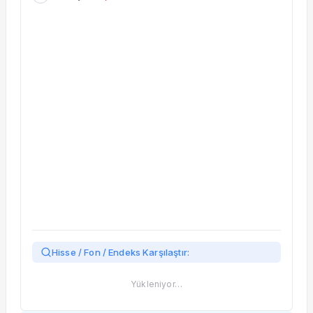
Taşınan Fonlar
Fiyat Endeks Değişimi
Hisse / Fon / Endeks Karşılaştır:
Yükleniyor…