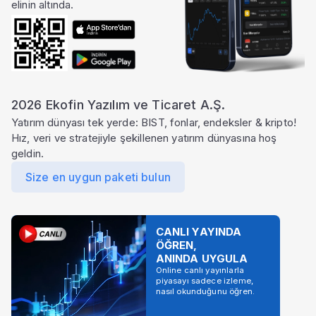
elinin altında.
2026 Ekofin Yazılım ve Ticaret A.Ş.
Yatırım dünyası tek yerde: BIST, fonlar, endeksler & kripto!
Hız, veri ve stratejiyle şekillenen yatırım dünyasına hoş
geldin.
Size en uygun paketi bulun
CANLI YAYINDA
ÖĞREN,
ANINDA UYGULA
Online canlı yayınlarla
piyasayı sadece izleme,
nasıl okunduğunu öğren.