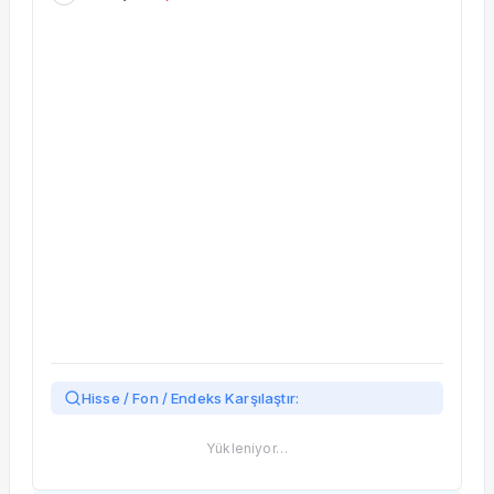
Taşınan Fonlar
Fiyat Endeks Değişimi
Hisse / Fon / Endeks Karşılaştır:
Yükleniyor…