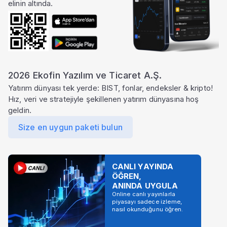
elinin altında.
2026 Ekofin Yazılım ve Ticaret A.Ş.
Yatırım dünyası tek yerde: BIST, fonlar, endeksler & kripto!
Hız, veri ve stratejiyle şekillenen yatırım dünyasına hoş
geldin.
Size en uygun paketi bulun
CANLI YAYINDA
ÖĞREN,
ANINDA UYGULA
Online canlı yayınlarla
piyasayı sadece izleme,
nasıl okunduğunu öğren.