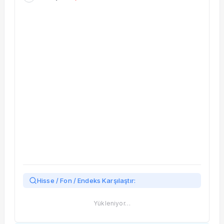
Taşınan Fonlar
Fiyat Endeks Değişimi
Hisse / Fon / Endeks Karşılaştır:
Yükleniyor…