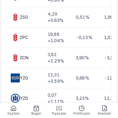
+0.90%
Taşınan Fonlar
Fiyat Endeks Değişimi
4,29
ZSG
0,51%
1,99%
+0.63%
18,88
ZPC
-0,15%
1,07%
+1.04%
3,82
ZCN
3,90%
-3,34
+1.29%
12,31
YZG
0,68%
-12,6
+3.59%
0,07
YZD
3,23%
12,13
+1.11%
Sayfam
Bugün
Piyasalar
Portföyüm
Analizler
0,93