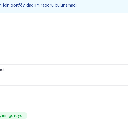
 fon için portföy dağılım raporu bulunamadı.
reti
şlem görüyor