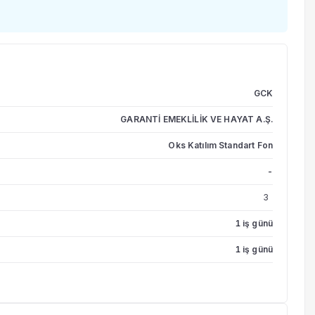
GCK
GARANTİ EMEKLİLİK VE HAYAT A.Ş.
Oks Katılım Standart Fon
-
3
1 iş günü
1 iş günü