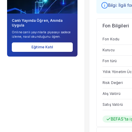
Bilgi: İlgili
Canlı Yayında Öğren, Anında
Fon Bilgileri
Uygula
Online canlı yayınlarla piyasayı sadece
izleme, nasıl okunduğunu öğren.
Fon Kodu
Eğitime Katıl
Kurucu
Fon türü
Yıllık Yönetim Üc
Risk Değeri
Alış Valörü
Satış Valörü
BEFAS'ta i