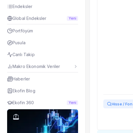
Taşınan Fonlar
Endeksler
Fiyat Endeks Değiş
Global Endeksler
Yeni
Portföyüm
Pusula
Canlı Takip
Makro Ekonomik Veriler
Haberler
Ekofin Blog
Ekofin 360
Yeni
Hisse / Fon 