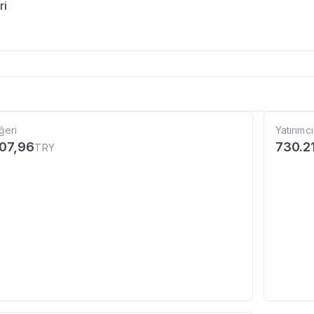
ri
ğeri
Yatırımcı
107,96
730.2
TRY