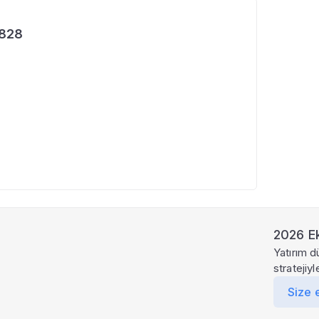
.828
2026 Ek
Yatırım d
stratejiy
Size 