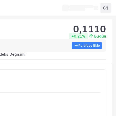
0,1110
+0,21%
Bugün
Portföye Ekle
ma metrikleri listelenir.
ndeks Değişimi
erinde birleştirilir.
yla benzer fonları inceleyebilirsiniz.