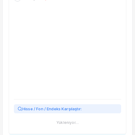
Taşınan Fonlar
Fiyat Endeks Değişimi
Hisse / Fon / Endeks Karşılaştır:
Yükleniyor…