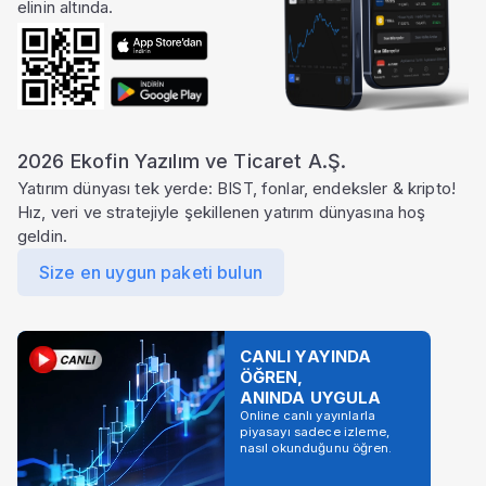
elinin altında.
2026 Ekofin Yazılım ve Ticaret A.Ş.
Yatırım dünyası tek yerde: BIST, fonlar, endeksler & kripto!
Hız, veri ve stratejiyle şekillenen yatırım dünyasına hoş
geldin.
Size en uygun paketi bulun
CANLI YAYINDA
ÖĞREN,
ANINDA UYGULA
Online canlı yayınlarla
piyasayı sadece izleme,
nasıl okunduğunu öğren.