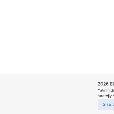
8
2026 Ek
Yatırım d
stratejiy
Size 