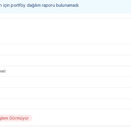
 fon için portföy dağılım raporu bulunamadı.
reti
İşlem Görmüyor