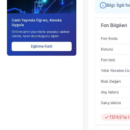
Bilgi: İlgili
Canlı Yayında Öğren, Anında
Fon Bilgileri
Uygula
Online canlı yayınlarla piyasayı sadece
izleme, nasıl okunduğunu öğren.
Fon Kodu
Eğitime Katıl
Kurucu
Fon türü
Yıllık Yönetim Üc
Risk Değeri
Alış Valörü
Satış Valörü
TEFAS'ta 