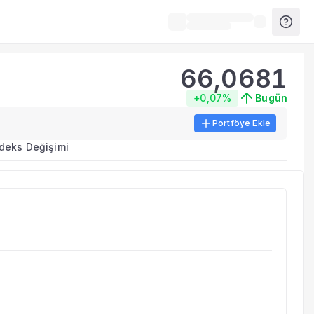
66,0681
+0,07%
Bugün
Portföye Ekle
rma metrikleri listelenir.
ndeks Değişimi
erinde birleştirilir.
yla benzer fonları inceleyebilirsiniz.