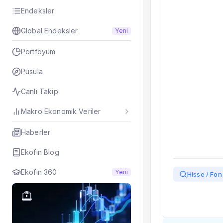
Taşınan Fonlar
Endeksler
Fiyat Endeks Değiş
Global Endeksler
Yeni
Portföyüm
Pusula
Canlı Takip
Makro Ekonomik Veriler
Haberler
Ekofin Blog
Ekofin 360
Yeni
Hisse / Fon 