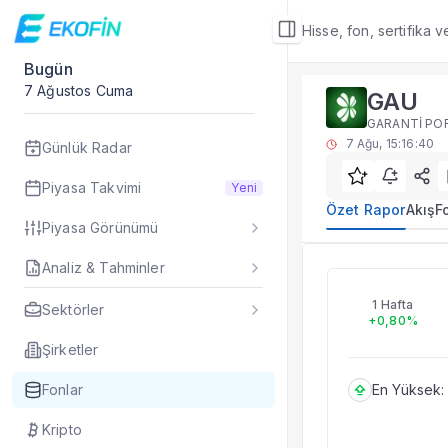
Hisse, fon, sertifika 
Bugün
Fon Detay
7 Ağustos Cuma
GAU
Özet Rapor
GARANTİ POR
GAU yatırım fonu öze
7 Ağu, 15:16:40
Günlük Radar
Sık Sorulan Sorul
GAU fonu özet rap
Piyasa Takvimi
Yeni
TEFAS GAU fonu içi
Özet Rapor
Akış
F
Piyasa Görünümü
Fon verileri hangi 
Fon fiyat, getiri ve
Analiz & Tahminler
GAU
GAU fonunu diğer fo
Evet. Fon detay mod
1 Hafta
Sektörler
+0,80%
Fon Detay
— İlgili
Özet Rapor
Şirketler
Akış
Fonlar
En Yüksek:
Fon Portföyü
Rakip Analizi
Kripto
Fon İstatistikleri