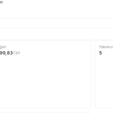
ri
ğeri
Yatırımcı
499,83
5
TRY