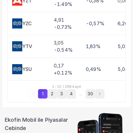
YZT
-0,38%
0,00%
-1.49%
4,91
YZC
-0,57%
6,20%
-0.73%
3,05
YTV
1,83%
5,01%
-0.54%
0,17
YSU
0,49%
5,04
+0.12%
1
-
10
/
298
kayıt
1
2
3
4
…
30
Ekofin Mobil ile Piyasalar
Cebinde