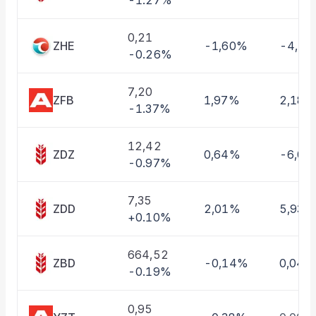
-1.27%
Taşınan Fonlar
Fiyat Endeks Değişimi
0,21
ZHE
-1,60%
-4,1
-0.26%
7,20
ZFB
1,97%
2,18%
-1.37%
12,42
ZDZ
0,64%
-6,0
-0.97%
7,35
ZDD
2,01%
5,93%
+0.10%
664,52
ZBD
-0,14%
0,04%
-0.19%
0,95