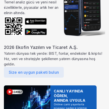
Temel analiz gücü ve yeni nesil
özelliklerle, piyasalar artık her an
elinin altında.
2026 Ekofin Yazılım ve Ticaret A.Ş.
Yatırım dünyası tek yerde: BIST, fonlar, endeksler & kripto!
Hız, veri ve stratejiyle şekillenen yatırım dünyasına hoş
geldin.
Size en uygun paketi bulun
CANLI YAYINDA
ÖĞREN,
ANINDA UYGULA
Online canlı yayınlarla
piyasayı sadece izleme,