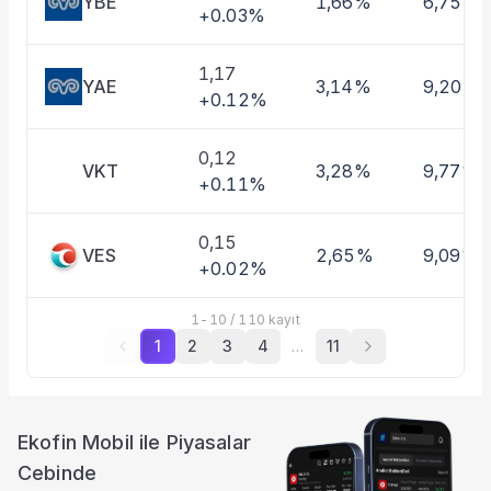
YBE
1,66%
6,75%
+0.03%
1,17
YAE
3,14%
9,20%
+0.12%
0,12
VKT
3,28%
9,77%
+0.11%
0,15
VES
2,65%
9,09%
+0.02%
1
-
10
/
110
kayıt
1
2
3
4
…
11
Ekofin Mobil ile Piyasalar
Cebinde