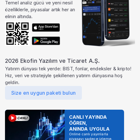
Temel analiz gücü ve yeni nesil
özelliklerle, piyasalar artık her an
elinin altında.
2026 Ekofin Yazılım ve Ticaret A.Ş.
Yatırım dünyası tek yerde: BIST, fonlar, endeksler & kripto!
Hız, veri ve stratejiyle şekillenen yatırım dünyasına hoş
geldin.
Size en uygun paketi bulun
CANLI YAYINDA
ÖĞREN,
ANINDA UYGULA
Online canlı yayınlarla
piyasayı sadece izleme,