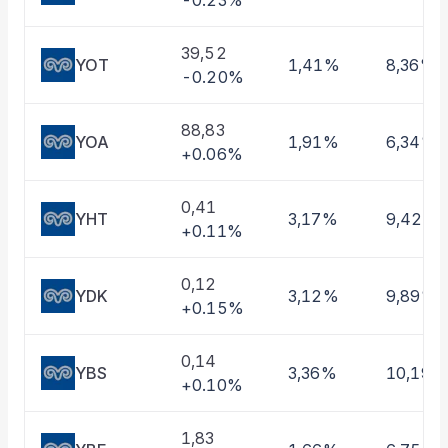
-0.23%
Taşınan Fonlar
Fiyat Endeks Değişimi
39,52
YOT
1,41%
8,36%
-0.20%
88,83
YOA
1,91%
6,34%
+0.06%
0,41
YHT
3,17%
9,42%
+0.11%
0,12
YDK
3,12%
9,89%
+0.15%
0,14
YBS
3,36%
10,19%
+0.10%
1,83