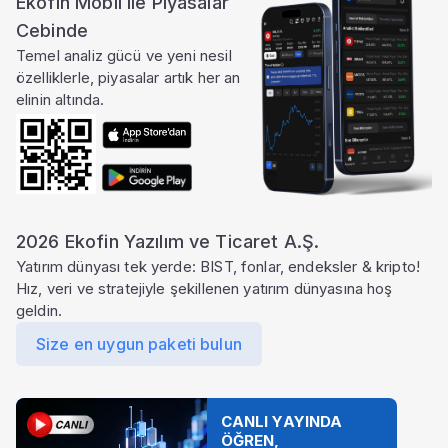
Ekofin Mobil ile Piyasalar
Cebinde
Temel analiz gücü ve yeni nesil
özelliklerle, piyasalar artık her an
elinin altında.
2026 Ekofin Yazılım ve Ticaret A.Ş.
Yatırım dünyası tek yerde: BIST, fonlar, endeksler & kripto!
Hız, veri ve stratejiyle şekillenen yatırım dünyasına hoş
geldin.
Size en uygun paketi bulun
CANLI YAYINDA
ÖĞREN,