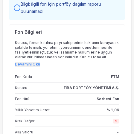
Bilgi: İlgili fon için portföy dağılım raporu
bulunamadı.
Fon Bilgileri
Kurucu, fonun katılma payı sahiplerinin haklarını koruyacak
şekilde temsili, yönetimi, yönetiminin denetlenmesi ile
faaliyetlerinin içtüzük ve izahname hükümlerine uygun
olarak yürütülmesinden sorumludur. Kurucu fona ait
varlıklar üzerinde kendi adına ve fon hesabına mevzuat
Devamını Oku
ve içtüzüğe uygun olarak tasarrufta bulunmaya ve bundan
doğan hakları kullanmaya yetkilidir. Fonun faaliyetlerinin
yürütülmesi esnasında portföy yöneticiliği hizmeti de
Fon Kodu
FTM
dahil olmak üzere dışarıdan hizmet alınması, Kurucunun
sorumluluğunu ortadan kaldırmaz. 2.2. Fon portföyü,
Kurucu
FİBA PORTFÖY YÖNETİMİ A.Ş.
kolektif portföy yöneticiliğine ilişkin PYŞ Tebliğinde
belirtilen ilkeler ve fon portföyüne dahil edilebilecek
Fon türü
Serbest Fon
varlık ve haklara ilişkin Tebliğde yer alan sınırlamalar
çerçevesinde yönetilir. Fonun ana yatırım stratejisi, döviz
cinsi Türk kamu ve özel sektör borçlanma araçlarına
Yıllık Yönetim Ücreti
% 1,06
yatırım yaparak Amerikan Doları (USD) bazında mutlak
getiri yaratmaktır. Fonun yatırım stratejisine yönelik Fon,
Risk Değeri
5
belirlediği tarih hedefi altında bir portföy taşıyarak getiri
elde etmeyi amaçlamaktadır. Fon ana stratejiyi
Alış Valörü
-
desteklemek üzere döviz türev enstrümanlarında