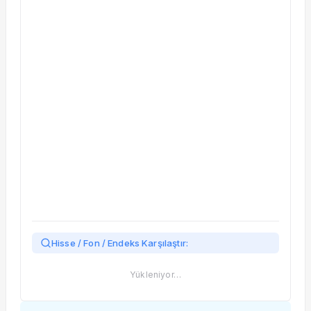
Taşınan Fonlar
Fiyat Endeks Değişimi
Hisse / Fon / Endeks Karşılaştır:
Yükleniyor…