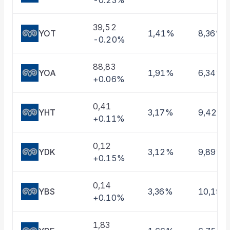
-0.23%
Taşınan Fonlar
Fiyat Endeks Değişimi
39,52
YOT
1,41%
8,36%
-0.20%
88,83
YOA
1,91%
6,34%
+0.06%
0,41
YHT
3,17%
9,42%
+0.11%
0,12
YDK
3,12%
9,89%
+0.15%
0,14
YBS
3,36%
10,19%
+0.10%
1,83