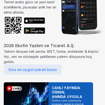
Temel analiz gücü ve yeni nesil
özelliklerle, piyasalar artık her an
elinin altında.
2026 Ekofin Yazılım ve Ticaret A.Ş.
Yatırım dünyası tek yerde: BIST, fonlar, endeksler & kripto!
Hız, veri ve stratejiyle şekillenen yatırım dünyasına hoş
geldin.
Size en uygun paketi bulun
CANLI YAYINDA
ÖĞREN,
ANINDA UYGULA
Online canlı yayınlarla
piyasayı sadece izleme,