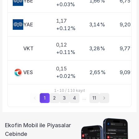
YBE
1,66%
6,75%
+0.03%
1,17
YAE
3,14%
9,20%
+0.12%
0,12
VKT
3,28%
9,77%
+0.11%
0,15
VES
2,65%
9,09%
+0.02%
1
-
10
/
110
kayıt
1
2
3
4
…
11
Ekofin Mobil ile Piyasalar
Cebinde